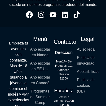
sucede en nuestros programas alrededor del mundo.
Menú
Legal
Contacto
Empieza tu
aventura
Año escolar
Aviso legal
Dirección
con
en Irlanda
Política de
confianza.
MenúAv. De
Año escolar
privacidad
Más de 18
Fraga 18, 1C,
en EE.UU
Sariñena,
años
Accesibilidad
Huesca
guiando a
Año escolar
22200
Política de
jóvenes a
en Canadá
cookies
dominar el
Horarios:
Programas
(UE)
inglés y vivir
Lunes a
de Summer
experiencias
viernes: 10:00h
Camp
– 14:30h /
que