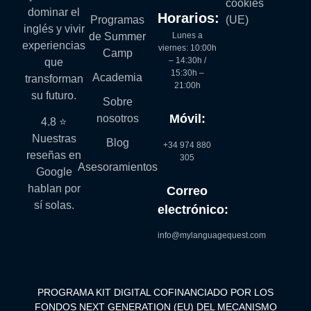
cookies
dominar el
Horarios:
Programas
(UE)
inglés y vivir
Lunes a
de Summer
experiencias
viernes: 10:00h
Camp
– 14:30h /
que
15:30h –
Academia
transforman
21:00h
su futuro.
Sobre
Móvil:
nosotros
4.8 ⭐
Nuestras
Blog
+34 974 880
reseñas en
305
Asesoramientos
Google
hablan por
Correo
sí solas.
electrónico:
info@mylanguagequest.com
PROGRAMA KIT DIGITAL COFINANCIADO POR LOS
FONDOS NEXT GENERATION (EU) DEL MECANISMO