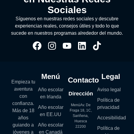
Sociales
Síguenos en nuestras redes sociales y descubre
experiencias reales, consejos útiles y todo lo que
sucede en nuestros programas alrededor del mundo.
Menú
Legal
Contacto
Empieza tu
aventura
Año escolar
Aviso legal
Dirección
con
en Irlanda
Política de
confianza.
MenúAv. De
Año escolar
privacidad
Más de 18
Fraga 18, 1C,
en EE.UU
Sariñena,
años
Accesibilidad
Huesca
guiando a
Año escolar
22200
Política de
jóvenes a
en Canadá