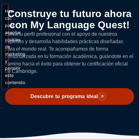
Construye tu futuro ahora
Haz
clic
con My Language Quest!
para
aceptar
Eleva tu perfil profesional con el apoyo de nuestros
cookies
expertos y desarrolla habilidades prácticas diseñadas
de
para el mundo real. Te acompañamos de forma
marketing
personalizada en tu formación académica, guiándote en el
y
camino hacia el éxito para obtener tu certificación oficial
permitir
de Cambridge.
este
contenido
Descubre tu programa ideal