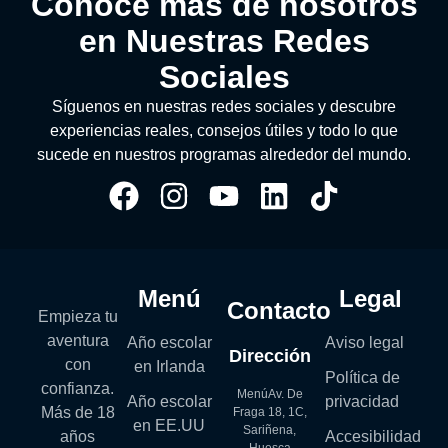
Conoce más de nosotros
en Nuestras Redes
Sociales
Síguenos en nuestras redes sociales y descubre
experiencias reales, consejos útiles y todo lo que
sucede en nuestros programas alrededor del mundo.
Menú
Legal
Contacto
Empieza tu
aventura
Año escolar
Aviso legal
Dirección
con
en Irlanda
Política de
confianza.
MenúAv. De
Año escolar
privacidad
Más de 18
Fraga 18, 1C,
en EE.UU
Sariñena,
años
Accesibilidad
Huesca