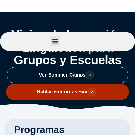
Viajes de Inmersión
Lingüística para
Summer Camp
Sobre Nosotros
Grupos y Escuelas
Ver Summer Camps
Hablar con un asesor
Programas