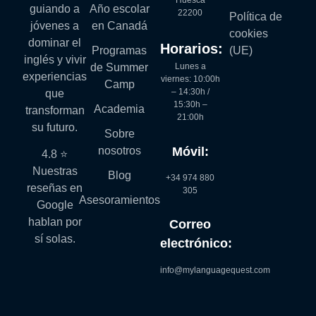
guiando a
Año escolar
22200
Política de
jóvenes a
en Canadá
cookies
dominar el
Horarios:
Programas
(UE)
inglés y vivir
Lunes a
de Summer
experiencias
viernes: 10:00h
Camp
– 14:30h /
que
15:30h –
Academia
transforman
21:00h
su futuro.
Sobre
Móvil:
nosotros
4.8 ⭐
Nuestras
Blog
+34 974 880
reseñas en
305
Asesoramientos
Google
hablan por
Correo
sí solas.
electrónico:
info@mylanguagequest.com