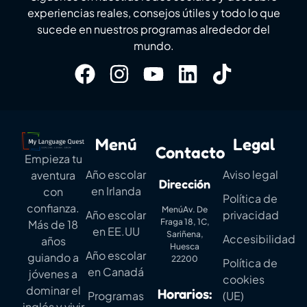
experiencias reales, consejos útiles y todo lo que
sucede en nuestros programas alrededor del
mundo.
Menú
Legal
Contacto
Empieza tu
Año escolar
Aviso legal
aventura
Dirección
en Irlanda
con
Política de
confianza.
MenúAv. De
Año escolar
privacidad
Fraga 18, 1C,
Más de 18
en EE.UU
Sariñena,
Accesibilidad
años
Huesca
Año escolar
guiando a
22200
Política de
en Canadá
jóvenes a
cookies
dominar el
Horarios:
Programas
(UE)
inglés y vivir