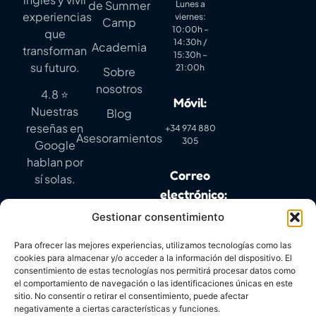
de Summer
Lunes a
experiencias
viernes:
Camp
10:00h –
que
14:30h /
Academia
transforman
15:30h –
su futuro.
21:00h
Sobre
nosotros
4.8 ⭐
Móvil:
Nuestras
Blog
reseñas en
+34 974 880
Asesoramientos
305
Google
hablan por
Correo
sí solas.
electrónico:
Gestionar consentimiento
info@mylanguagequest.com
Para ofrecer las mejores experiencias, utilizamos tecnologías como las
cookies para almacenar y/o acceder a la información del dispositivo. El
consentimiento de estas tecnologías nos permitirá procesar datos como
PROGRAMA KIT DIGITAL COFINANCIADO POR LOS
el comportamiento de navegación o las identificaciones únicas en este
FONDOS NEXT GENERATION (EU) DEL MECANISMO
sitio. No consentir o retirar el consentimiento, puede afectar
RECUPERACIÓN Y RESILIENCIA
negativamente a ciertas características y funciones.