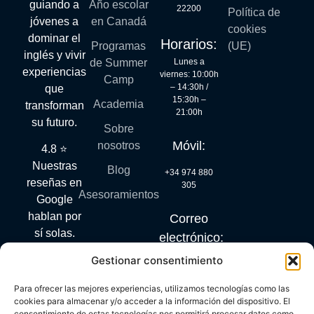
guiando a
Año escolar
22200
Política de
jóvenes a
en Canadá
cookies
dominar el
Horarios:
Programas
(UE)
inglés y vivir
Lunes a
de Summer
experiencias
viernes: 10:00h
Camp
– 14:30h /
que
15:30h –
Academia
transforman
21:00h
su futuro.
Sobre
Móvil:
nosotros
4.8 ⭐
Nuestras
Blog
+34 974 880
reseñas en
305
Asesoramientos
Google
hablan por
Correo
sí solas.
electrónico:
Gestionar consentimiento
info@mylanguagequest.com
Para ofrecer las mejores experiencias, utilizamos tecnologías como las
cookies para almacenar y/o acceder a la información del dispositivo. El
consentimiento de estas tecnologías nos permitirá procesar datos como