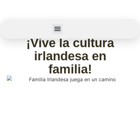
febrero 12, 2026
¡Vive la cultura
Summer Camp
Sobre Nosotros
irlandesa en
familia!