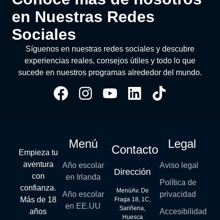
en Nuestras Redes
Sociales
Síguenos en nuestras redes sociales y descubre
experiencias reales, consejos útiles y todo lo que
sucede en nuestros programas alrededor del mundo.
Menú
Legal
Contacto
Empieza tu
aventura
Año escolar
Aviso legal
Dirección
con
en Irlanda
Política de
confianza.
MenúAv. De
Año escolar
privacidad
Más de 18
Fraga 18, 1C,
en EE.UU
Sariñena,
años
Accesibilidad
Huesca