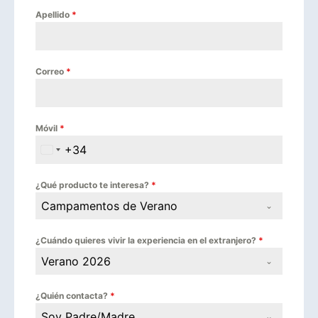
Apellido
*
Correo
*
Móvil
*
+34
Spain +34
¿Qué producto te interesa?
*
Campamentos de Verano
¿Cuándo quieres vivir la experiencia en el extranjero?
*
Verano 2026
¿Quién contacta?
*
Soy Padre/Madre