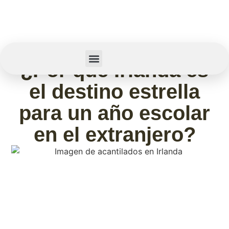
julio 1, 2026
¿Por qué Irlanda es
Summer Camp
Sobre Nosotros
el destino estrella
para un año escolar
en el extranjero?