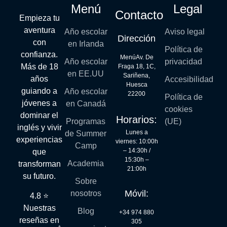
Menú
Legal
Contacto
Empieza tu
aventura
Año escolar
Aviso legal
Dirección
con
en Irlanda
Política de
confianza.
MenúAv. De
Año escolar
privacidad
Más de 18
Fraga 18, 1C,
en EE.UU
Sariñena,
años
Accesibilidad
Huesca
guiando a
Año escolar
22200
Política de
jóvenes a
en Canadá
cookies
dominar el
Horarios:
Programas
(UE)
inglés y vivir
Lunes a
de Summer
experiencias
viernes: 10:00h
Camp
– 14:30h /
que
15:30h –
Academia
transforman
21:00h
su futuro.
Sobre
Móvil:
nosotros
4.8 ⭐
Nuestras
Blog
+34 974 880
reseñas en
305