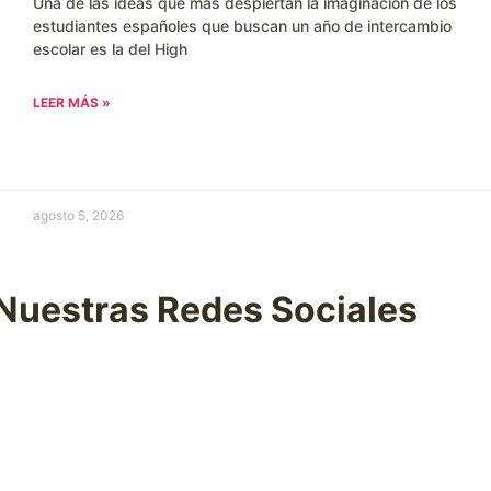
Una de las ideas que más despiertan la imaginación de los
estudiantes españoles que buscan un año de intercambio
escolar es la del High
LEER MÁS »
agosto 5, 2026
Nuestras Redes Sociales
ias reales, consejos útiles y todo lo que sucede en nuest