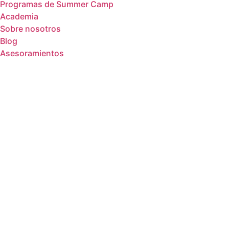
Programas de Summer Camp
Academia
Sobre nosotros
Blog
Asesoramientos
Contacto
Dirección
MenúAv. De Fraga 18, 1C, Sariñena, Huesca
22200
Horarios:
Lunes a viernes: 10:00h – 14:30h /
15:30h – 21:00h
Móvil:
+34 974 880 305