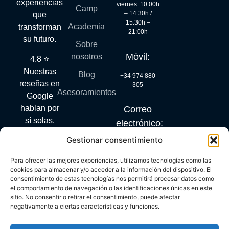
experiencias
viernes: 10:00h
Camp
– 14:30h /
que
15:30h –
Academia
transforman
21:00h
su futuro.
Sobre
Móvil:
nosotros
4.8 ⭐
Nuestras
Blog
+34 974 880
reseñas en
305
Asesoramientos
Google
hablan por
Correo
sí solas.
electrónico:
Gestionar consentimiento
info@mylanguagequest.com
Para ofrecer las mejores experiencias, utilizamos tecnologías como las
cookies para almacenar y/o acceder a la información del dispositivo. El
consentimiento de estas tecnologías nos permitirá procesar datos como
PROGRAMA KIT DIGITAL COFINANCIADO POR LOS
el comportamiento de navegación o las identificaciones únicas en este
FONDOS NEXT GENERATION (EU) DEL MECANISMO
sitio. No consentir o retirar el consentimiento, puede afectar
RECUPERACIÓN Y RESILIENCIA
negativamente a ciertas características y funciones.