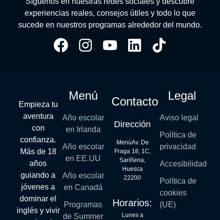
Síguenos en nuestras redes sociales y descubre
experiencias reales, consejos útiles y todo lo que
sucede en nuestros programas alrededor del mundo.
Menú
Legal
Contacto
Empieza tu
aventura
Año escolar
Aviso legal
Dirección
con
en Irlanda
Política de
confianza.
MenúAv. De
Año escolar
privacidad
Más de 18
Fraga 18, 1C,
en EE.UU
Sariñena,
años
Accesibilidad
Huesca
guiando a
Año escolar
22200
Política de
jóvenes a
en Canadá
cookies
dominar el
Horarios:
Programas
(UE)
inglés y vivir
Lunes a
de Summer