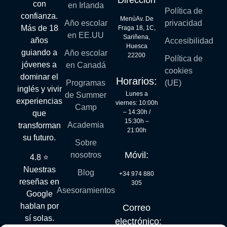
con
en Irlanda
Política de
confianza.
MenúAv. De
Año escolar
privacidad
Más de 18
Fraga 18, 1C,
en EE.UU
Sariñena,
años
Accesibilidad
Huesca
guiando a
Año escolar
22200
Política de
jóvenes a
en Canadá
cookies
dominar el
Horarios:
Programas
(UE)
inglés y vivir
Lunes a
de Summer
experiencias
viernes: 10:00h
Camp
– 14:30h /
que
15:30h –
Academia
transforman
21:00h
su futuro.
Sobre
Móvil:
nosotros
4.8 ⭐
Nuestras
Blog
+34 974 880
reseñas en
305
Asesoramientos
Google
hablan por
Correo
sí solas.
electrónico: