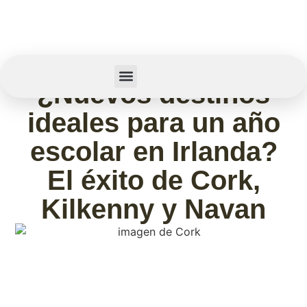
junio 15, 2026
¿Nuevos destinos
Summer Camp
Sobre Nosotros
ideales para un año
escolar en Irlanda?
El éxito de Cork,
Kilkenny y Navan