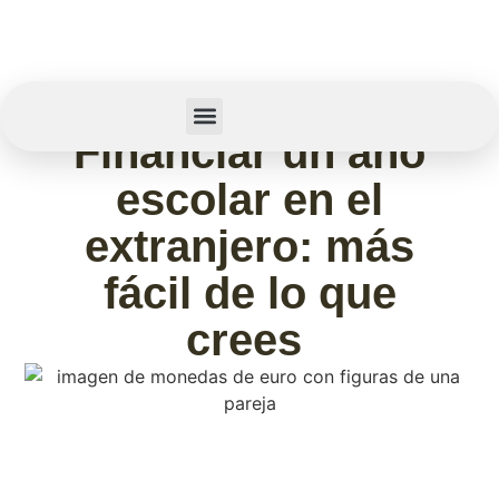
mayo 25, 2026
Financiar un año
Summer Camp
Sobre Nosotros
escolar en el
extranjero: más
fácil de lo que
crees