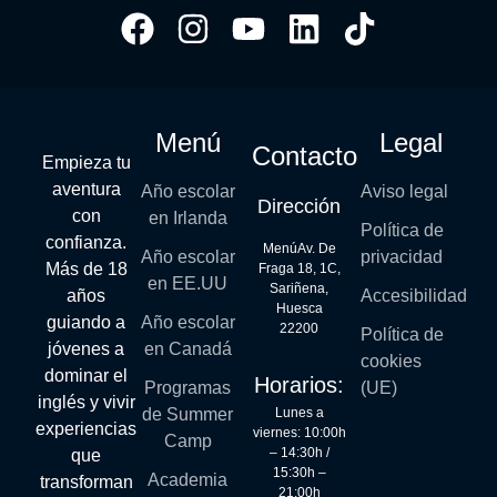
Menú
Legal
Contacto
Empieza tu
aventura
Año escolar
Aviso legal
Dirección
con
en Irlanda
Política de
confianza.
MenúAv. De
Año escolar
privacidad
Más de 18
Fraga 18, 1C,
en EE.UU
Sariñena,
años
Accesibilidad
Huesca
guiando a
Año escolar
22200
Política de
jóvenes a
en Canadá
cookies
dominar el
Horarios:
Programas
(UE)
inglés y vivir
Lunes a
de Summer
experiencias
viernes: 10:00h
Camp
– 14:30h /
que
15:30h –
Academia
transforman
21:00h