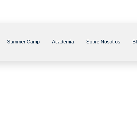
Summer Camp
Academia
Sobre Nosotros
B
por tu interés!
rreo electrónic
cción proporci