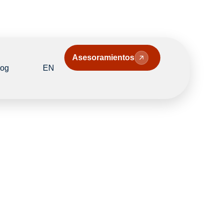
Asesoramientos
log
EN
 Recibirás
o a la
onada