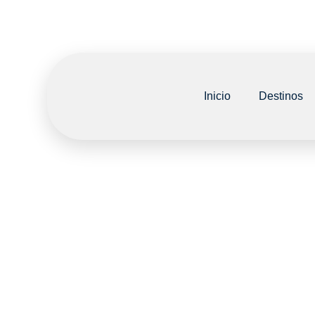
Inicio
Destinos
¡Gracias 
un co
dire