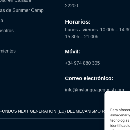
olar en Canadá
22200
mas de Summer Camp
ia
Horarios:
Lunes a viernes: 10:00h – 14:30
osotros
15:30h – 21:00h
mientos
Móvil:
+34 974 880 305
Correo electrónico:
info@mylanguagequest.com
Para ofrecer
 FONDOS NEXT GENERATION (EU) DEL MECANISMO RECUPERACIÓ
almacenar y/
tecnologías
identificaci