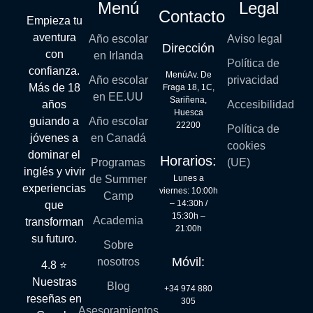
Menú
Legal
Contacto
Empieza tu
aventura
Año escolar
Aviso legal
Dirección
con
en Irlanda
Política de
confianza.
MenúAv. De
Año escolar
privacidad
Más de 18
Fraga 18, 1C,
en EE.UU
Sariñena,
años
Accesibilidad
Huesca
guiando a
Año escolar
22200
Política de
jóvenes a
en Canadá
cookies
dominar el
Horarios:
Programas
(UE)
inglés y vivir
Lunes a
de Summer
experiencias
viernes: 10:00h
Camp
– 14:30h /
que
15:30h –
Academia
transforman
21:00h
su futuro.
Sobre
Móvil:
nosotros
4.8 ⭐
Nuestras
Blog
+34 974 880
reseñas en
305
Asesoramientos