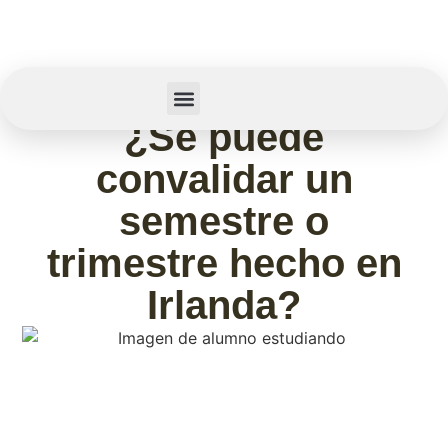
febrero 11, 2026
¿Se puede
Summer Camp
Sobre Nosotros
convalidar un
semestre o
trimestre hecho en
Irlanda?