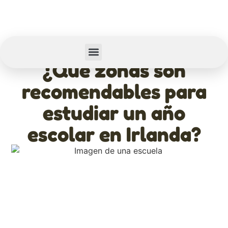
febrero 11, 2026
¿Qué zonas son
Summer Camp
Sobre Nosotros
recomendables para
estudiar un año
escolar en Irlanda?