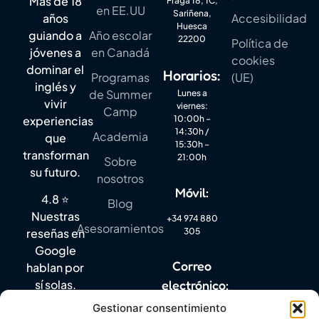
Más de 18
Fraga 18, 1C,
en EE.UU
Sariñena,
años
Accesibilidad
Huesca
guiando a
Año escolar
22200
Política de
jóvenes a
en Canadá
cookies
dominar el
Horarios:
Programas
(UE)
inglés y
de Summer
Lunes a
vivir
viernes:
Camp
experiencias
10:00h –
14:30h /
Academia
que
15:30h –
transforman
21:00h
Sobre
su futuro.
nosotros
Móvil:
4.8 ⭐
Blog
Nuestras
+34 974 880
Asesoramientos
305
reseñas en
Google
Correo
hablan por
electrónico:
sí solas.
Gestionar consentimiento
info@mylanguagequest.com