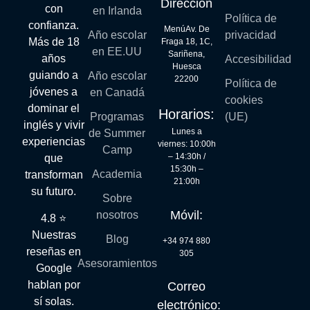
Dirección
con
en Irlanda
Política de
confianza.
MenúAv. De
Año escolar
privacidad
Más de 18
Fraga 18, 1C,
en EE.UU
Sariñena,
años
Accesibilidad
Huesca
guiando a
Año escolar
22200
Política de
jóvenes a
en Canadá
cookies
dominar el
Horarios:
Programas
(UE)
inglés y vivir
Lunes a
de Summer
experiencias
viernes: 10:00h
Camp
– 14:30h /
que
15:30h –
Academia
transforman
21:00h
su futuro.
Sobre
Móvil:
nosotros
4.8 ⭐
Nuestras
Blog
+34 974 880
reseñas en
305
Asesoramientos
Google
hablan por
Correo
sí solas.
electrónico: