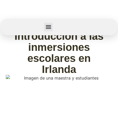
febrero 11, 2026
Introducción a las
Summer Camp
Sobre Nosotros
inmersiones
escolares en
Irlanda