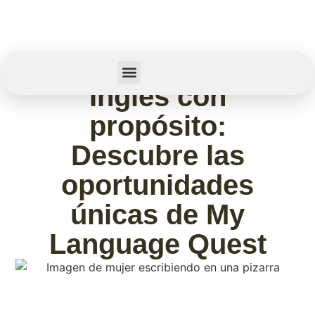
febrero 11, 2026
Inglés con
Summer Camp
Sobre Nosotros
propósito:
Descubre las
oportunidades
únicas de My
Language Quest