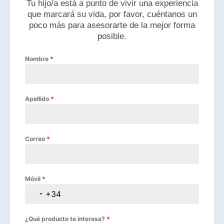
Tu hijo/a está a punto de vivir una experiencia
que marcará su vida, por favor, cuéntanos un
poco más para asesorarte de la mejor forma
posible.
Nombre
*
Apellido
*
Correo
*
Móvil
*
+34
Spain +34
¿Qué producto te interesa?
*