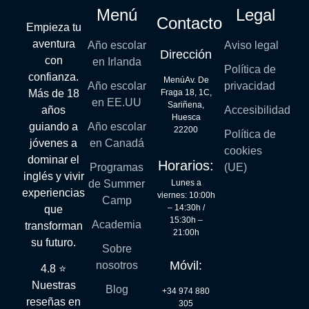
Menú
Legal
Contacto
Empieza tu
aventura
Año escolar
Aviso legal
Dirección
con
en Irlanda
Política de
confianza.
MenúAv. De
Año escolar
privacidad
Más de 18
Fraga 18, 1C,
en EE.UU
Sariñena,
años
Accesibilidad
Huesca
guiando a
Año escolar
22200
Política de
jóvenes a
en Canadá
cookies
dominar el
Horarios:
Programas
(UE)
inglés y vivir
Lunes a
de Summer
experiencias
viernes: 10:00h
Camp
– 14:30h /
que
15:30h –
Academia
transforman
21:00h
su futuro.
Sobre
Móvil:
nosotros
4.8 ⭐
Nuestras
Blog
+34 974 880
reseñas en
305