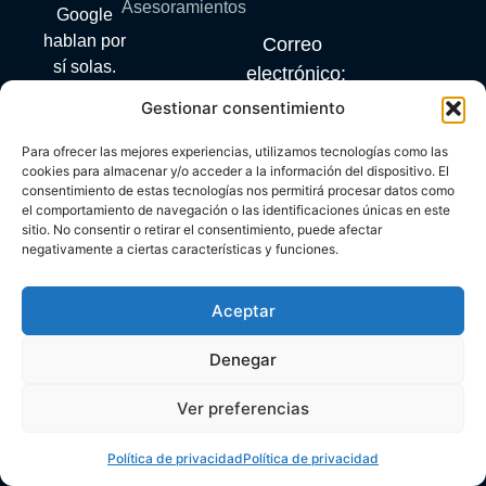
Asesoramientos
Google
hablan por
Correo
sí solas.
electrónico:
Gestionar consentimiento
info@mylanguagequest.com
Para ofrecer las mejores experiencias, utilizamos tecnologías como las
cookies para almacenar y/o acceder a la información del dispositivo. El
consentimiento de estas tecnologías nos permitirá procesar datos como
PROGRAMA KIT DIGITAL COFINANCIADO POR LOS
el comportamiento de navegación o las identificaciones únicas en este
FONDOS NEXT GENERATION (EU) DEL MECANISMO
sitio. No consentir o retirar el consentimiento, puede afectar
RECUPERACIÓN Y RESILIENCIA
negativamente a ciertas características y funciones.
Aceptar
Denegar
Copyright © 2026. Todos los derechos reservados. My
Ver preferencias
Language Quest
Política de privacidad
Política de privacidad