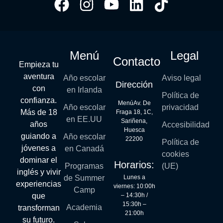
Menú
Legal
Contacto
Empieza tu
aventura
Año escolar
Aviso legal
Dirección
con
en Irlanda
Política de
confianza.
MenúAv. De
Año escolar
privacidad
Más de 18
Fraga 18, 1C,
en EE.UU
Sariñena,
años
Accesibilidad
Huesca
guiando a
Año escolar
22200
Política de
jóvenes a
en Canadá
cookies
dominar el
Horarios:
Programas
(UE)
inglés y vivir
Lunes a
de Summer
experiencias
viernes: 10:00h
Camp
– 14:30h /
que
15:30h –
Academia
transforman
21:00h
su futuro.