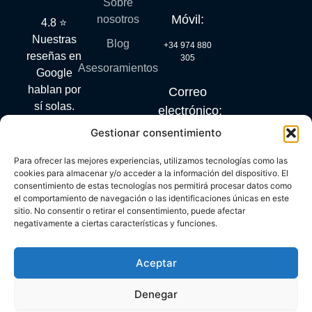
Sobre
Móvil:
nosotros
4.8 ⭐
Nuestras
Blog
+34 974 880
reseñas en
305
Asesoramientos
Google
hablan por
Correo
sí solas.
electrónico:
Gestionar consentimiento
info@mylanguagequest.com
Para ofrecer las mejores experiencias, utilizamos tecnologías como las
cookies para almacenar y/o acceder a la información del dispositivo. El
consentimiento de estas tecnologías nos permitirá procesar datos como
PROGRAMA KIT DIGITAL COFINANCIADO POR LOS
el comportamiento de navegación o las identificaciones únicas en este
FONDOS NEXT GENERATION (EU) DEL MECANISMO
sitio. No consentir o retirar el consentimiento, puede afectar
RECUPERACIÓN Y RESILIENCIA
negativamente a ciertas características y funciones.
Aceptar
Denegar