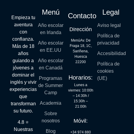
Menú
Legal
Contacto
Empieza tu
aventura
Año escolar
Aviso legal
Dirección
con
en Irlanda
Política de
confianza.
MenúAv. De
Año escolar
privacidad
Más de 18
Fraga 18, 1C,
en EE.UU
Sariñena,
años
Accesibilidad
Huesca
guiando a
Año escolar
22200
Política de
jóvenes a
en Canadá
cookies
dominar el
Horarios:
Programas
(UE)
inglés y vivir
Lunes a
de Summer
experiencias
viernes: 10:00h
Camp
– 14:30h /
que
15:30h –
Academia
transforman
21:00h
su futuro.
Sobre
Móvil:
nosotros
4.8 ⭐
Nuestras
Blog
+34 974 880