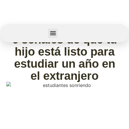
mayo 11, 2026
6 señales de que tu
Summer Camp
Sobre Nosotros
hijo está listo para
estudiar un año en
el extranjero